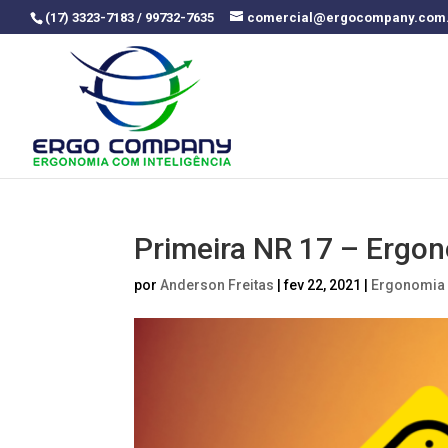
(17) 3323-7183 / 99732-7635
comercial@ergocompany.com
Primeira NR 17 – Ergon
por
Anderson Freitas
|
fev 22, 2021
|
Ergonomia