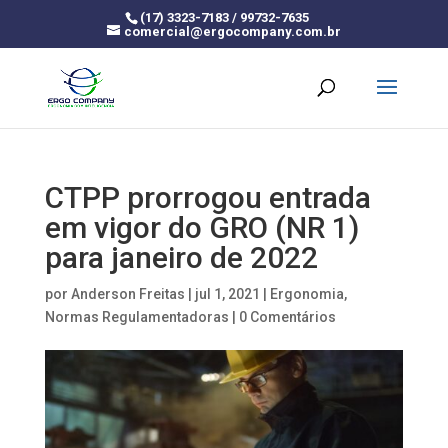
(17) 3323-7183 / 99732-7635
comercial@ergocompany.com.br
CTPP prorrogou entrada
em vigor do GRO (NR 1)
para janeiro de 2022
por
Anderson Freitas
|
jul 1, 2021
|
Ergonomia
,
Normas Regulamentadoras
|
0 Comentários